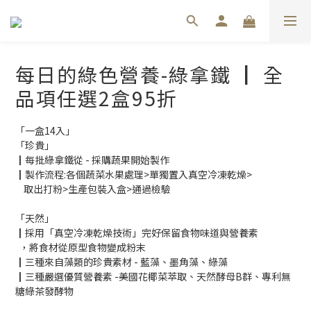
每日的綠色營養-綠拿鐵 ┃ 全
品項任選2盒95折
「一盒14入」
「珍貴」
┃每批綠拿鐵從 - 採購蔬果開始製作
┃製作流程:各個蔬菜水果處理>單獨置入真空冷凍乾燥>
    取出打粉>生產包裝入盒>通過檢驗
「天然」
┃採用「真空冷凍乾燥技術」完好保留食物味道與營養素
  ，將食材從原型食物變成粉末
┃三種來自藻類的珍貴素材 - 藍藻、墨角藻、綠藻
┃三種嚴選優質營養素 -美國花椰菜萃取、天然酵母B群、專利無
糖綠茶發酵物