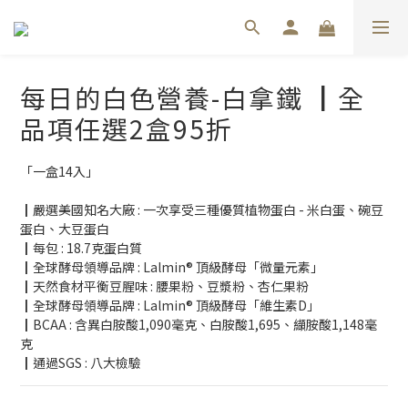
每日的白色營養-白拿鐵 ┃全
品項任選2盒95折
「一盒14入」 
┃嚴選美國知名大廠 : 一次享受三種優質植物蛋白 - 米白蛋、碗豆
蛋白、大豆蛋白
┃每包 : 18.7克蛋白質
┃全球酵母領導品牌 : Lalmin® 頂級酵母「微量元素」
┃天然食材平衡豆腥味 : 腰果粉、豆漿粉、杏仁果粉
┃全球酵母領導品牌 : Lalmin® 頂級酵母「維生素D」
┃BCAA : 含異白胺酸1,090毫克、白胺酸1,695、纈胺酸1,148毫
克
┃通過SGS : 八大檢驗