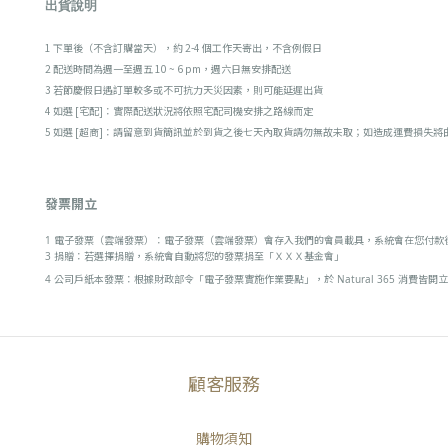
出貨說明
1 下單後（不含訂購當天），約 2-4 個工作天寄出，不含例假日
2 配送時間為週一至週五 10 ~ 6 pm，週六日無安排配送
3 若節慶假日遇訂單較多或不可抗力天災因素，則可能延遲出貨
4 如選 [宅配]：實際配送狀況將依照宅配司機安排之路線而定
5 如選 [超商]：請留意到貨簡訊並於到貨之後七天內取貨請勿無故未取；如造成運費損失將
發票開立
1 電子發票（雲端發票）：​電子發票（雲端發票）會存入我們的會員載具，系統會在您付款後 
3 捐贈：若選擇捐贈，系統會自動將您的發票捐至「ＸＸＸ基金會」
4 公司戶紙本發票：根據財政部令「電子發票實施作業要點」，於 Natural 365 消
顧客服務
購物須知