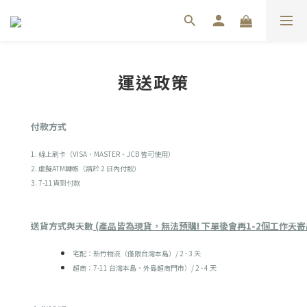
運送政策
付款方式
1. 線上刷卡（VISA、MASTER、JCB 皆可使用）
2. 虛擬ATM轉帳（請於 2 日內付款）
3. 7-11貨到付款
(產品皆為現貨，無法預購! 下單後會再1-2個工作天寄
送貨方式與天數
宅配：新竹物流（僅限台灣本島）/ 2 - 3 天
超商：7-11 台灣本島、外島超商門市）/ 2 - 4 天